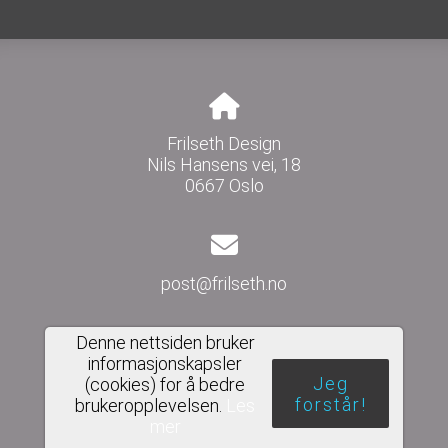
Frilseth Design
Nils Hansens vei, 18
0667 Oslo
post@frilseth.no
Denne nettsiden bruker
informasjonskapsler
Del nettside
Jeg
(cookies) for å bedre
forstår!
brukeropplevelsen.
Les
mer