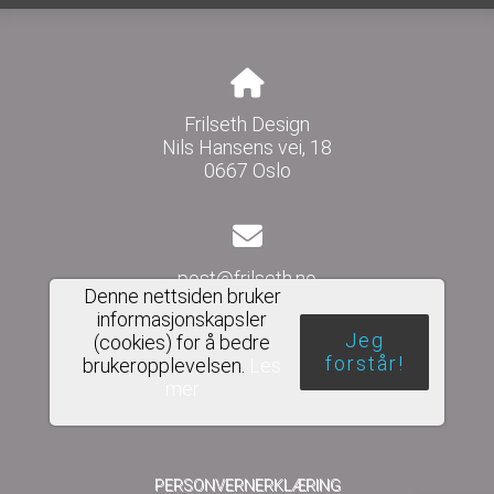
Frilseth Design
Nils Hansens vei, 18
0667 Oslo
post@frilseth.no
Denne nettsiden bruker
informasjonskapsler
Jeg
(cookies) for å bedre
forstår!
brukeropplevelsen.
Les
Del nettside
mer
PERSONVERNERKLÆRING