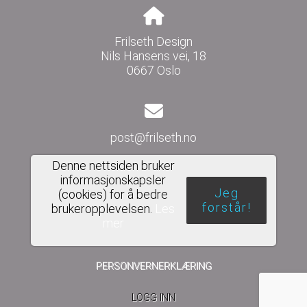
Frilseth Design
Nils Hansens vei, 18
0667 Oslo
post@frilseth.no
Denne nettsiden bruker
informasjonskapsler
Jeg
(cookies) for å bedre
Del nettside
forstår!
brukeropplevelsen.
Les
mer
PERSONVERNERKLÆRING
LOGG INN