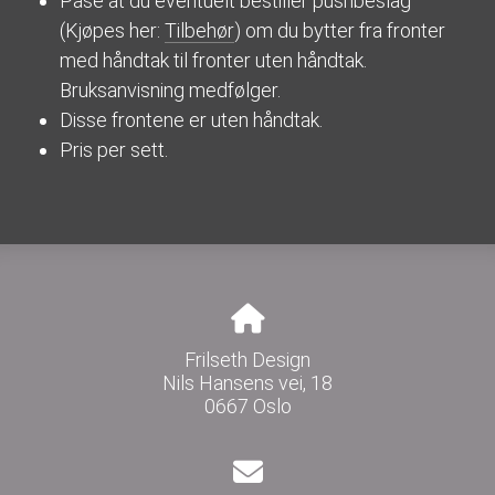
Påse at du eventuelt bestiller pushbeslag
(Kjøpes her:
Tilbehør
) om du bytter fra fronter
med håndtak til fronter uten håndtak.
Bruksanvisning medfølger.
Disse frontene er uten håndtak.
Pris per sett.
Frilseth Design
Nils Hansens vei, 18
0667 Oslo