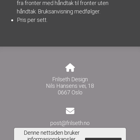
fra fronter med håndtak til fronter uten
håndtak. Bruksanvisning medfølger.
Pris per sett.
Frilseth Design
Nils Hansens vei, 18
0667 Oslo
post@frilseth.no
Denne nettsiden bruker
informasjonskapsler