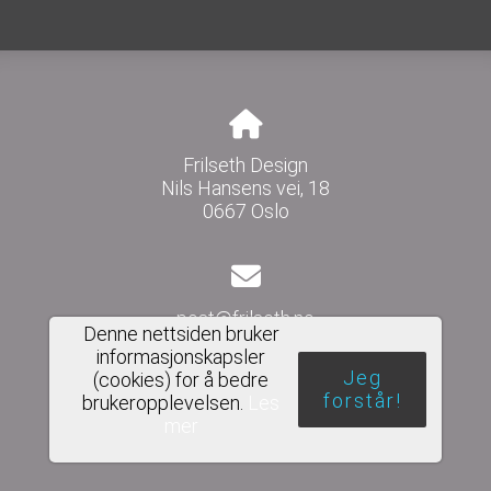
Frilseth Design
Nils Hansens vei, 18
0667 Oslo
post@frilseth.no
Denne nettsiden bruker
informasjonskapsler
Jeg
(cookies) for å bedre
forstår!
brukeropplevelsen.
Les
Del nettside
mer