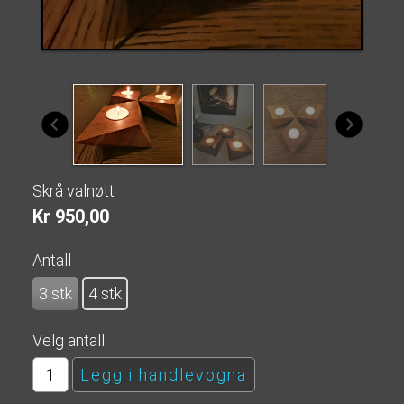
Skrå valnøtt
Kr 950,00
Antall
3 stk
4 stk
Velg antall