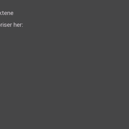
uktene
riser her: