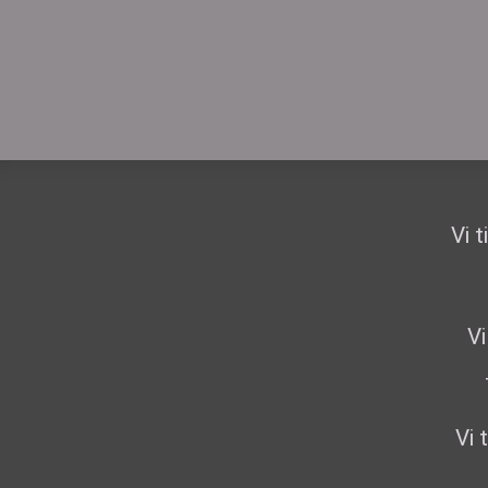
Vi 
Vi
Vi 