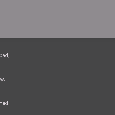
bad,
res
.
 med